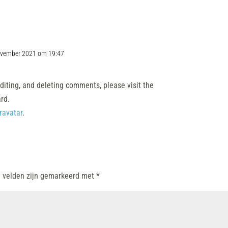
ovember 2021 om 19:47
Antwoor
diting, and deleting comments, please visit the
rd.
ravatar
.
e velden zijn gemarkeerd met
*